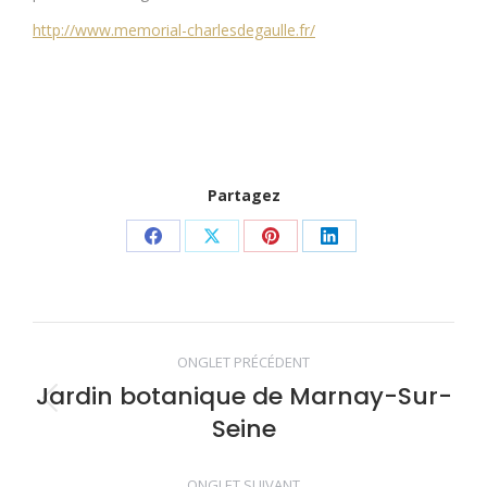
http://www.memorial-charlesdegaulle.fr/
Partagez
Share
Share
Share
Share
on
on
on
on
Facebook
X
Pinterest
LinkedIn
Navigation
ONGLET PRÉCÉDENT
de
Jardin botanique de Marnay-Sur-
Onglet
Seine
précédent
commentaire
ONGLET SUIVANT