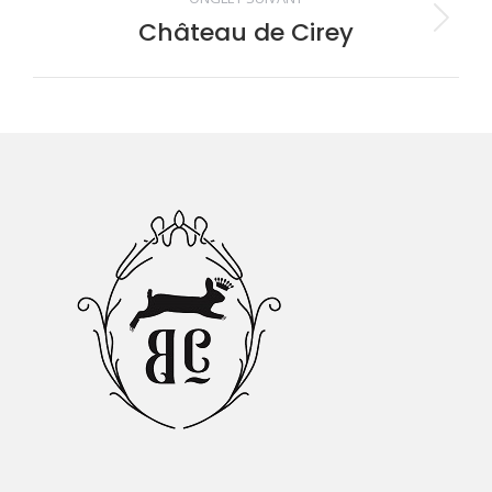
Château de Cirey
Onglet
suivant